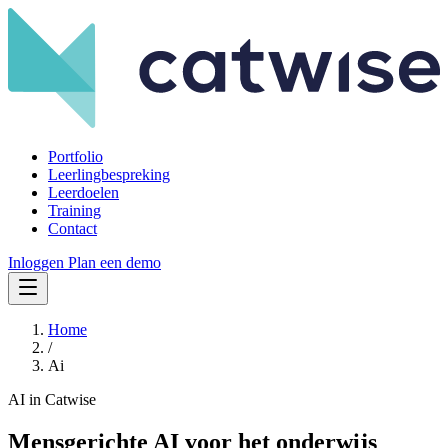
Portfolio
Leerlingbespreking
Leerdoelen
Training
Contact
Inloggen
Plan een demo
Home
/
Ai
AI in Catwise
Mensgerichte AI voor het onderwijs