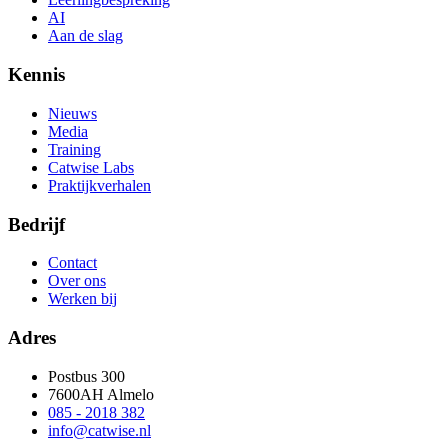
AI
Aan de slag
Kennis
Nieuws
Media
Training
Catwise Labs
Praktijkverhalen
Bedrijf
Contact
Over ons
Werken bij
Adres
Postbus 300
7600AH Almelo
085 - 2018 382
info@catwise.nl