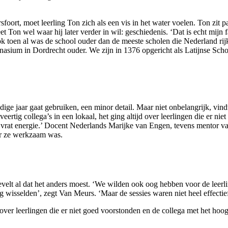
rt, moet leerling Ton zich als een vis in het water voelen. Ton zit pa
t Ton wel waar hij later verder in wil: geschiedenis. ‘Dat is echt mijn 
 toen al was de school ouder dan de meeste scholen die Nederland rijk 
nasium in Dordrecht ouder. We zijn in 1376 opgericht als Latijnse Scho
dige jaar gaat gebruiken, een minor detail. Maar niet onbelangrijk, vind
 veertig collega’s in een lokaal, het ging altijd over leerlingen die er 
vrat energie.’ Docent Nederlands Marijke van Engen, tevens mentor van
ar ze werkzaam was.
elt al dat het anders moest. ‘We wilden ook oog hebben voor de leerlin
g wisselden’, zegt Van Meurs. ‘Maar de sessies waren niet heel effectief
ijd over leerlingen die er niet goed voorstonden en de collega met het h