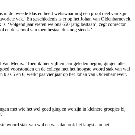
s in de tweede klas en heeft weliswaar nog een groot deel van zijn
favoriete vak.’ En geschiedenis is er op het Johan van Oldenbarnevelt.
is. ‘Volgend jaar vieren we ons 650-jarig bestaan’, zegt conrector
ol en de school van toen bestaat dus nog steeds.’
t Van Meurs. ‘Toen ik hier vijftien jaar geleden begon, gingen alle
niet goed voorstonden en de collega met het hoogste woord stak van wal
 klas 5 en 6, werkt pas vier jaar op het Johan van Oldenbarnevelt.
gen met wie het wel goed ging en we zijn in kleinere groepjes bij
.’
oogste woord stak van wal en was dan ook het langst aan het