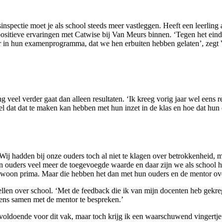
pectie moet je als school steeds meer vastleggen. Heeft een leerling a
sitieve ervaringen met Catwise bij Van Meurs binnen. ‘Tegen het einde
 ver in hun examenprogramma, dat we hen erbuiten hebben gelaten’, ze
veel verder gaat dan alleen resultaten. ‘Ik kreeg vorig jaar wel eens r
el dat dat te maken kan hebben met hun inzet in de klas en hoe dat hun 
ij hadden bij onze ouders toch al niet te klagen over betrokkenheid, m
n ouders veel meer de toegevoegde waarde en daar zijn we als school hee
woon prima. Maar die hebben het dan met hun ouders en de mentor ove
tellen over school. ‘Met de feedback die ik van mijn docenten heb gekr
gens samen met de mentor te bespreken.’
en voldoende voor dit vak, maar toch krijg ik een waarschuwend vingertje