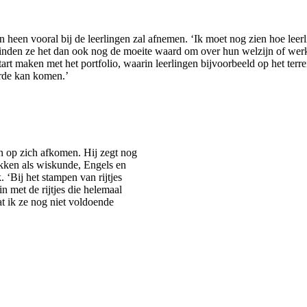
 heen vooral bij de leerlingen zal afnemen. ‘Ik moet nog zien hoe leerli
Vinden ze het dan ook nog de moeite waard om over hun welzijn of werkh
tart maken met het portfolio, waarin leerlingen bijvoorbeeld op het terr
orde kan komen.’
n op zich afkomen. Hij zegt nog
vakken als wiskunde, Engels en
. ‘Bij het stampen van rijtjes
in met de rijtjes die helemaal
at ik ze nog niet voldoende