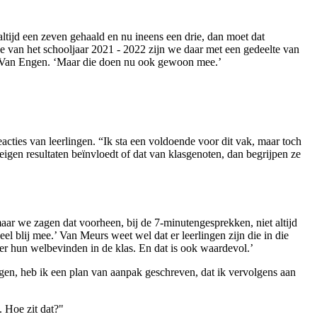
ltijd een zeven gehaald en nu ineens een drie, dan moet dat
 van het schooljaar 2021 - 2022 zijn we daar met een gedeelte van
gt Van Engen. ‘Maar die doen nu ook gewoon mee.’
eacties van leerlingen. “Ik sta een voldoende voor dit vak, maar toch
eigen resultaten beïnvloedt of dat van klasgenoten, dan begrijpen ze
aar we zagen dat voorheen, bij de 7-minutengesprekken, niet altijd
l blij mee.’ Van Meurs weet wel dat er leerlingen zijn die in die
r hun welbevinden in de klas. En dat is ook waardevol.’
egen, heb ik een plan van aanpak geschreven, dat ik vervolgens aan
. Hoe zit dat?"