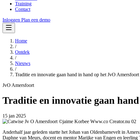
Training
Contact
Inloggen
Plan een demo
Home
/
Ontdek
/
Nieuws
/
Traditie en innovatie gaan hand in hand op het JvO Amersfoort
JvO Amersfoort
Traditie en innovatie gaan han
15 jan 2025
Anderhalf jaar geleden startte het Johan van Oldenbarnevelt in Amers
Daphne van Meurs, docent en mentor Marijke van Engen en leerling T