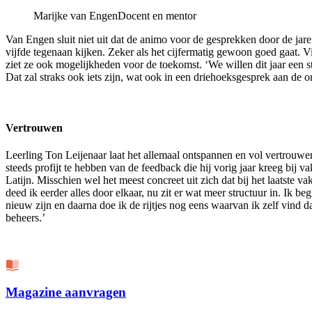
Marijke van Engen
Docent en mentor
Van Engen sluit niet uit dat de animo voor de gesprekken door de jaren
vijfde tegenaan kijken. Zeker als het cijfermatig gewoon goed gaat. 
ziet ze ook mogelijkheden voor de toekomst. ‘We willen dit jaar een s
Dat zal straks ook iets zijn, wat ook in een driehoeksgesprek aan de 
Vertrouwen
Leerling Ton Leijenaar laat het allemaal ontspannen en vol vertrouwe
steeds profijt te hebben van de feedback die hij vorig jaar kreeg bij 
Latijn. Misschien wel het meest concreet uit zich dat bij het laatste vak
deed ik eerder alles door elkaar, nu zit er wat meer structuur in. Ik beg
nieuw zijn en daarna doe ik de rijtjes nog eens waarvan ik zelf vind d
beheers.’
Magazine aanvragen