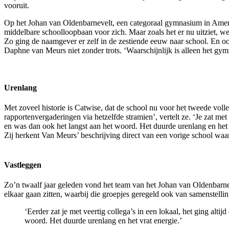
vooruit.
Op het Johan van Oldenbarnevelt, een categoraal gymnasium in Amersfoo
middelbare schoolloopbaan voor zich. Maar zoals het er nu uitziet, wee
Zo ging de naamgever er zelf in de zestiende eeuw naar school. En ook
Daphne van Meurs niet zonder trots. ‘Waarschijnlijk is alleen het gym
Urenlang
Met zoveel historie is Catwise, dat de school nu voor het tweede volle
rapportenvergaderingen via hetzelfde stramien’, vertelt ze. ‘Je zat met
en was dan ook het langst aan het woord. Het duurde urenlang en het 
Zij herkent Van Meurs’ beschrijving direct van een vorige school wa
Vastleggen
Zo’n twaalf jaar geleden vond het team van het Johan van Oldenbarnev
elkaar gaan zitten, waarbij die groepjes geregeld ook van samenstellin
‘Eerder zat je met veertig collega’s in een lokaal, het ging alt
woord. Het duurde urenlang en het vrat energie.’