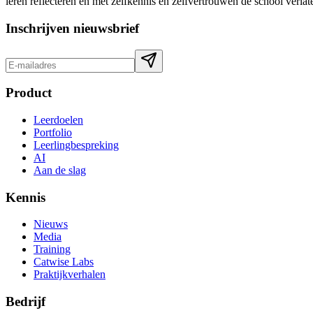
leren reflecteren en met zelfkennis en zelfvertrouwen de school verlat
Inschrijven nieuwsbrief
Product
Leerdoelen
Portfolio
Leerlingbespreking
AI
Aan de slag
Kennis
Nieuws
Media
Training
Catwise Labs
Praktijkverhalen
Bedrijf