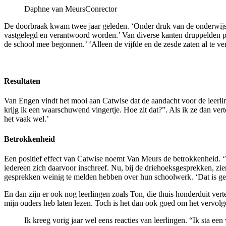
Daphne van Meurs
Conrector
De doorbraak kwam twee jaar geleden. ‘Onder druk van de onderwijsins
vastgelegd en verantwoord worden.’ Van diverse kanten druppelden po
de school mee begonnen.’ ‘Alleen de vijfde en de zesde zaten al te
Resultaten
Van Engen vindt het mooi aan Catwise dat de aandacht voor de leerling 
krijg ik een waarschuwend vingertje. Hoe zit dat?”. Als ik ze dan vert
het vaak wel.’
Betrokkenheid
Een positief effect van Catwise noemt Van Meurs de betrokkenheid. ‘W
iedereen zich daarvoor inschreef. Nu, bij de driehoeksgesprekken, zie
gesprekken weinig te melden hebben over hun schoolwerk. ‘Dat is ge
En dan zijn er ook nog leerlingen zoals Ton, die thuis honderduit ver
mijn ouders heb laten lezen. Toch is het dan ook goed om het vervol
Ik kreeg vorig jaar wel eens reacties van leerlingen. “Ik sta e