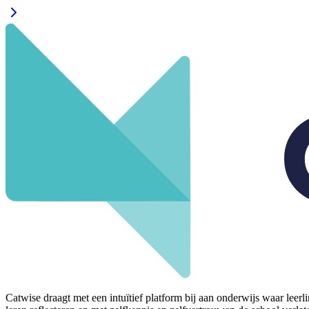
Catwise draagt met een intuïtief platform bij aan onderwijs waar lee