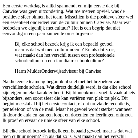
Een eerste werkdag is altijd spannend, en mijn eerste dag bij
Catwise was geen uitzondering. Wat me meteen opviel, was de
positieve sfeer binnen het team. Misschien is die positieve sfeer wel
een essentieel onderdeel van de cultuur binnen Catwise. Maar wat
bedoelen we eigenlijk met cultuur? Het is een begrip dat niet
eenvoudig in een paar zinnen te omschrijven is.
Bij elke school bezoek krijg ik een bepaald gevoel,
maar is dat wat men cultuur noemt? En als dat zo is,
wat maakt dan het verschil tussen een professionele
schoolcultuur en een familiaire schoolcultuur?
Harm Mulder
Onderwijsadviseur bij Catwise
Na die eerste teamdag begon ik al snel met het bezoeken van
verschillende scholen. Wat direct duidelijk werd, is dat elke school
zijn eigen unieke karakter heeft. Bij binnenkomst voel ik vaak al iets
bijzonders, een soort sfeer die kan variëren van plek tot plek. Dit
begint meestal al bij het eerste contact, of dat nu via de receptie is,
per telefoon of via de mail. Maar het gevoel wordt sterker wanneer
ik door de aula en gangen loop, en docenten en leerlingen ontmoet.
Ik proef en ervaar de unieke sfeer van elke school.
Bij elke school bezoek krijg ik een bepaald gevoel, maar is dat wat
men cultuur noemt? En als dat zo is, wat maakt dan het verschil