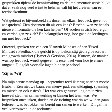
gesprekken tijdens de kennismaking en de implementatiesessie blijkt
dat er vaak nog veel winst te behalen valt bij het creëren van een
feedbackcultuur.
Wat gebeurt er bijvoorbeeld als docenten elkaar feedback geven of
aanspreken? Zien docenten dit als een kans? Beschouwen ze het als
nieuwe informatie die hen kan helpen? Of voelen ze zich bedreigd
en verdedigen ze zich? En belangrijker nog, hoe gaan de leerlingen
om met feedback?
Oftewel, spreken we van een 'Growth Mindset' of een 'Fixed
Mindset'? Feedback die gericht is op toekomstig gedrag bevordert
een growth mindset (Hymer & Gershon, 2014). Kortom, de manier
waarop feedback wordt gegeven, is essentieel voor hoe je ermee
omgaat. Dit geldt voor alle lagen binnen je school.
‘Zij’ is 'Wij'
Na mijn eerste teamdag op 1 september reed ik terug naar het mooie
Brabant. Een nieuwe baan, een nieuw pad, een uitdaging, spanning
en misschien ook risico’s. Het was een geruststelling om te zien
hoeveel steun en samenwerking er binnen het team was. We
bespraken onze taken, doelen en de richting waarin we wilden gaan.
Iedereen was betrokken en bereid om samen te werken. Dit gaf me
veel vertrouwen in de toekomst.