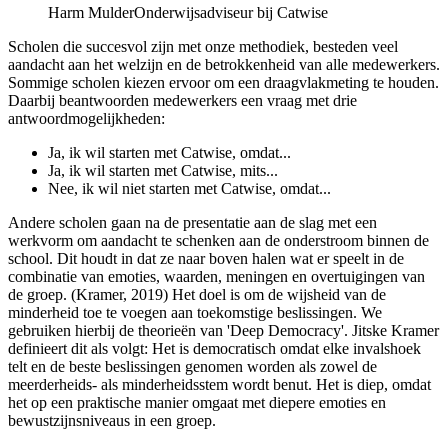
Harm Mulder
Onderwijsadviseur bij Catwise
Scholen die succesvol zijn met onze methodiek, besteden veel
aandacht aan het welzijn en de betrokkenheid van alle medewerkers.
Sommige scholen kiezen ervoor om een draagvlakmeting te houden.
Daarbij beantwoorden medewerkers een vraag met drie
antwoordmogelijkheden:
Ja, ik wil starten met Catwise, omdat...
Ja, ik wil starten met Catwise, mits...
Nee, ik wil niet starten met Catwise, omdat...
Andere scholen gaan na de presentatie aan de slag met een
werkvorm om aandacht te schenken aan de onderstroom binnen de
school. Dit houdt in dat ze naar boven halen wat er speelt in de
combinatie van emoties, waarden, meningen en overtuigingen van
de groep. (Kramer, 2019) Het doel is om de wijsheid van de
minderheid toe te voegen aan toekomstige beslissingen. We
gebruiken hierbij de theorieën van 'Deep Democracy'. Jitske Kramer
definieert dit als volgt: Het is democratisch omdat elke invalshoek
telt en de beste beslissingen genomen worden als zowel de
meerderheids- als minderheidsstem wordt benut. Het is diep, omdat
het op een praktische manier omgaat met diepere emoties en
bewustzijnsniveaus in een groep.