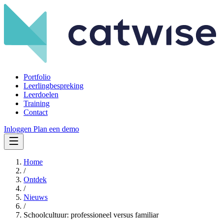
Portfolio
Leerlingbespreking
Leerdoelen
Training
Contact
Inloggen
Plan een demo
Home
/
Ontdek
/
Nieuws
/
Schoolcultuur: professioneel versus familiar