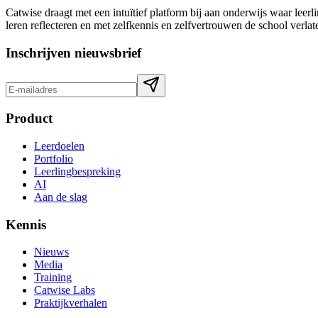
Catwise draagt met een intuïtief platform bij aan onderwijs waar lee
leren reflecteren en met zelfkennis en zelfvertrouwen de school verlat
Inschrijven nieuwsbrief
Product
Leerdoelen
Portfolio
Leerlingbespreking
AI
Aan de slag
Kennis
Nieuws
Media
Training
Catwise Labs
Praktijkverhalen