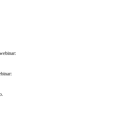
 webinar:
ebinar:
eo.