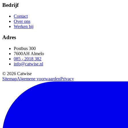
Bedrijf
Contact
Over ons
Werken bij
Adres
Postbus 300
7600AH Almelo
085 - 2018 382
info@catwise.nl
© 2026 Catwise
Sitemap
Algemene voorwaarden
Privacy