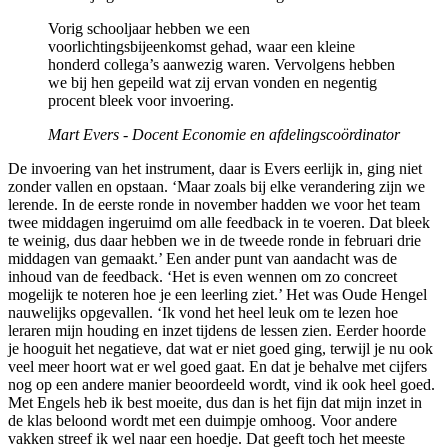
Vorig schooljaar hebben we een
voorlichtingsbijeenkomst gehad, waar een kleine
honderd collega’s aanwezig waren. Vervolgens hebben
we bij hen gepeild wat zij ervan vonden en negentig
procent bleek voor invoering.
Mart Evers - Docent Economie en afdelingscoördinator
De invoering van het instrument, daar is Evers eerlijk in, ging niet
zonder vallen en opstaan. ‘Maar zoals bij elke verandering zijn we
lerende. In de eerste ronde in november hadden we voor het team
twee middagen ingeruimd om alle feedback in te voeren. Dat bleek
te weinig, dus daar hebben we in de tweede ronde in februari drie
middagen van gemaakt.’ Een ander punt van aandacht was de
inhoud van de feedback. ‘Het is even wennen om zo concreet
mogelijk te noteren hoe je een leerling ziet.’ Het was Oude Hengel
nauwelijks opgevallen. ‘Ik vond het heel leuk om te lezen hoe
leraren mijn houding en inzet tijdens de lessen zien. Eerder hoorde
je hooguit het negatieve, dat wat er niet goed ging, terwijl je nu ook
veel meer hoort wat er wel goed gaat. En dat je behalve met cijfers
nog op een andere manier beoordeeld wordt, vind ik ook heel goed.
Met Engels heb ik best moeite, dus dan is het fijn dat mijn inzet in
de klas beloond wordt met een duimpje omhoog. Voor andere
vakken streef ik wel naar een hoedje. Dat geeft toch het meeste