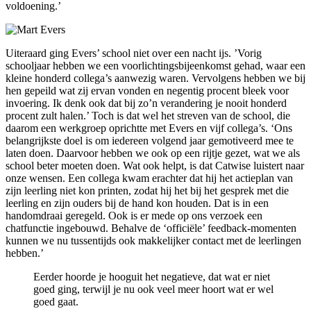
voldoening.’
Uiteraard ging Evers’ school niet over een nacht ijs. ’Vorig
schooljaar hebben we een voorlichtingsbijeenkomst gehad, waar een
kleine honderd collega’s aanwezig waren. Vervolgens hebben we bij
hen gepeild wat zij ervan vonden en negentig procent bleek voor
invoering. Ik denk ook dat bij zo’n verandering je nooit honderd
procent zult halen.’ Toch is dat wel het streven van de school, die
daarom een werkgroep oprichtte met Evers en vijf collega’s. ‘Ons
belangrijkste doel is om iedereen volgend jaar gemotiveerd mee te
laten doen. Daarvoor hebben we ook op een rijtje gezet, wat we als
school beter moeten doen. Wat ook helpt, is dat Catwise luistert naar
onze wensen. Een collega kwam erachter dat hij het actieplan van
zijn leerling niet kon printen, zodat hij het bij het gesprek met die
leerling en zijn ouders bij de hand kon houden. Dat is in een
handomdraai geregeld. Ook is er mede op ons verzoek een
chatfunctie ingebouwd. Behalve de ‘officiële’ feedback-momenten
kunnen we nu tussentijds ook makkelijker contact met de leerlingen
hebben.’
Eerder hoorde je hooguit het negatieve, dat wat er niet
goed ging, terwijl je nu ook veel meer hoort wat er wel
goed gaat.