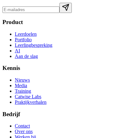
Product
Leerdoelen
Portfolio
Leerlingbespreking
AI
Aan de slag
Kennis
Nieuws
Media
Training
Catwise Labs
Praktijkverhalen
Bedrijf
Contact
Over ons
Werken bij