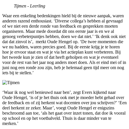
Tijmen - Leerling
Waar een enkeling bedenkingen hield bij de nieuwe aanpak, waren
anderen razend enthousiast. ‘Diverse collega’s hebben al gevraagd
of we niet een derde ronde van feedback en gesprekken moeten
organiseren. Maar mede doordat dit ons eerste jaar is en we al
genoeg verbeterpuntjes hebben, doen we dat niet.’ ‘Ik denk ook niet
dat dat zinvol is’, merkt Oude Hengel op. ‘De twee momenten die
we nu hadden, waren precies goed. Bij de eerste krijg je te horen
hoe je ervoor staat en wat je via het actieplan kunt verbeteren. Bij
het tweede kun je zien of dat heeft geholpen en wat je eventueel
voor de rest van het jaar nog anders moet doen. Als er eind mei of in
juni nog een ronde zou zijn, heb je helemaal geen tijd meer om nog
iets bij te stellen.’
‘Waar ik nog wel benieuwd naar ben’, zegt Evers kijkend naar
Oude Hengel, ‘is of je het thuis ook met je moeder hebt gehad over
de feedback en of zij herkent wat docenten over jou schrijven?’ ‘Een
deel herkent ze zeker. Maar’, voegt Oude Hengel er enigszins
beschroomd aan toe, ‘als het gaat over inzet tonen, dat doe ik vooral
op school en op het voetbalveld. Thuis is daar minder van te
merken.’