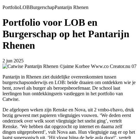
Portfolio
LOB
Burgerschap
Pantarijn Rhenen
Portfolio voor LOB en
Burgerschap op het Pantarijn
Rhenen
2 jun 2025
Pantarijn in Rhenen ziet duidelijke overeenkomsten tussen
burgerschapsonderwijs en LOB: beide draaien om ontdekken wie je
bent, zowel als burger als beroepsbeoefenaar. De school laat
leerlingen hun ontdekkingsreis vastleggen in het portfolio van
Catwise.
De afgelopen weken zijn Renske en Nova, uit 2 vmbo-t/havo, druk
bezig geweest met papieren vliegtuigjes vouwen. ‘We deden eerst
onderzoek over welk soort vliegtuigje het snelst ging’, vertelt
Renske. ‘We hebben dat opgezocht op internet en daarna zelf
dingen uitgeprobeerd’, vult Nova aan. Hun vliegtuigje zag er op het
laatst supersonisch uit. ‘Hij vloog bijna de hele aula door!’, vertelt