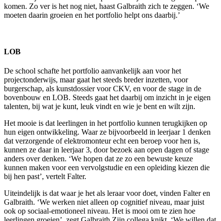
komen. Zo ver is het nog niet, haast Galbraith zich te zeggen. ‘We
moeten daarin groeien en het portfolio helpt ons daarbij.’
LOB
De school schafte het portfolio aanvankelijk aan voor het
projectonderwijs, maar gaat het steeds breder inzetten, voor
burgerschap, als kunstdossier voor CKV, en voor de stage in de
bovenbouw en LOB. Steeds gaat het daarbij om inzicht in je eigen
talenten, bij wat je kunt, leuk vindt en wie je bent en wilt zijn.
Het mooie is dat leerlingen in het portfolio kunnen terugkijken op
hun eigen ontwikkeling. Waar ze bijvoorbeeld in leerjaar 1 denken
dat verzorgende of elektromonteur echt een beroep voor hen is,
kunnen ze daar in leerjaar 3, door bezoek aan open dagen of stage
anders over denken. ‘We hopen dat ze zo een bewuste keuze
kunnen maken voor een vervolgstudie en een opleiding kiezen die
bij hen past’, vertelt Falter.
Uiteindelijk is dat waar je het als leraar voor doet, vinden Falter en
Galbraith. ‘We werken niet alleen op cognitief niveau, maar juist
ook op sociaal-emotioneel niveau. Het is mooi om te zien hoe
leerlingen groeien’, zegt Galbraith Zijn collega knikt. ‘We willen dat