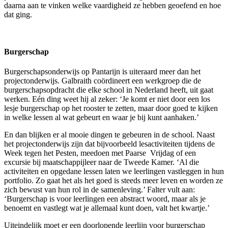
daarna aan te vinken welke vaardigheid ze hebben geoefend en hoe
dat ging.
Burgerschap
Burgerschapsonderwijs op Pantarijn is uiteraard meer dan het
projectonderwijs. Galbraith coördineert een werkgroep die de
burgerschapsopdracht die elke school in Nederland heeft, uit gaat
werken. Eén ding weet hij al zeker: ‘Je komt er niet door een los
lesje burgerschap op het rooster te zetten, maar door goed te kijken
in welke lessen al wat gebeurt en waar je bij kunt aanhaken.’
En dan blijken er al mooie dingen te gebeuren in de school. Naast
het projectonderwijs zijn dat bijvoorbeeld lesactiviteiten tijdens de
Week tegen het Pesten, meedoen met Paarse Vrijdag of een
excursie bij maatschappijleer naar de Tweede Kamer. ‘Al die
activiteiten en opgedane lessen laten we leerlingen vastleggen in hun
portfolio. Zo gaat het als het goed is steeds meer leven en worden ze
zich bewust van hun rol in de samenleving.’ Falter vult aan:
‘Burgerschap is voor leerlingen een abstract woord, maar als je
benoemt en vastlegt wat je allemaal kunt doen, valt het kwartje.’
Uiteindelijk moet er een doorlopende leerlijn voor burgerschap