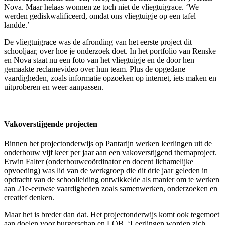
Nova. Maar helaas wonnen ze toch niet de vliegtuigrace. ‘We
werden gediskwalificeerd, omdat ons vliegtuigje op een tafel
landde.’
De vliegtuigrace was de afronding van het eerste project dit
schooljaar, over hoe je onderzoek doet. In het portfolio van Renske
en Nova staat nu een foto van het vliegtuigje en de door hen
gemaakte reclamevideo over hun team. Plus de opgedane
vaardigheden, zoals informatie opzoeken op internet, iets maken en
uitproberen en weer aanpassen.
Vakoverstijgende projecten
Binnen het projectonderwijs op Pantarijn werken leerlingen uit de
onderbouw vijf keer per jaar aan een vakoverstijgend themaproject.
Erwin Falter (onderbouwcoördinator en docent lichamelijke
opvoeding) was lid van de werkgroep die dit drie jaar geleden in
opdracht van de schoolleiding ontwikkelde als manier om te werken
aan 21e-eeuwse vaardigheden zoals samenwerken, onderzoeken en
creatief denken.
Maar het is breder dan dat. Het projectonderwijs komt ook tegemoet
aan doelen voor burgerschap en LOB. ‘Leerlingen worden zich