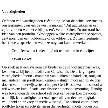
Vaardigheden
Oefenen van vaardigheden is één ding. Maar de echte leerwinst is
om leerlingen daarvan bewust te maken. ‘Dat uitdrukken in een
cijfer vonden we niet erbij passen’, vertelt Falter. Zo ontstond het
idee van een portfolio. ‘Vastleggen welke vaardigheden je opdoet,
zegt meer dan een voldoende of onvoldoende. Zo zien leerlingen
beter hoe ze groeien en waar ze nog aan kunnen werken.’
Echte leerwinst is niet altijd uit te drukken in een cijfer.
Erwin Falter
Op zoek naar een systeem dat breder in de school inzetbaar was,
kwamen ze bij het portfolio van Catwise uit. De drie groepen
vaardigheden hierin - manieren van denken en handelen, omgaan
met anderen, en jezelf leren kennen – sluiten mooi aan bij de drie
doelen van onderwijswetenschapper Gert Biesta waar de school aan
wil werken: kwalificatie, socialisatie en persoonsvorming. Handig
was bovendien dat de school zelf nog een groep kon toevoegen,
namelijk ict-vaardigheden (zoals gebruik van devices, digitale
veiligheid en privacy en mediawijsheid). De school voert in het
portfolio taken en activiteiten in die leerlingen moeten doen om