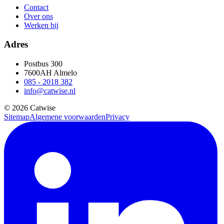
Contact
Over ons
Werken bij
Adres
Postbus 300
7600AH Almelo
085 - 2018 382
info@catwise.nl
© 2026 Catwise
Sitemap
Algemene voorwaarden
Privacy