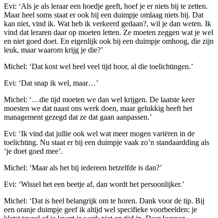
Evi: ‘Als je als leraar een hoedje geeft, hoef je er niets bij te zetten.
Maar heel soms staat er ook bij een duimpje omlaag niets bij. Dat
kan niet, vind ik. Wat heb ik verkeerd gedaan?, wil je dan weten. Ik
vind dat leraren daar op moeten letten. Ze moeten zeggen wat je wel
en niet goed doet. En eigenlijk ook bij een duimpje omhoog, die zijn
leuk, maar waarom krijg je die?’
Michel: ‘Dat kost wel heel veel tijd hoor, al die toelichtingen.’
Evi: ‘Dat snap ik wel, maar…’
Michel: ‘…die tijd moeten we dan wel krijgen. De laatste keer
moesten we dat naast ons werk doen, maar gelukkig heeft het
management gezegd dat ze dat gaan aanpassen.’
Evi: ‘Ik vind dat jullie ook wel wat meer mogen variëren in de
toelichting. Nu staat er bij een duimpje vaak zo’n standaardding als
‘je doet goed mee’.
Michel: ‘Maar als het bij iedereen hetzelfde is dan?’
Evi: ‘Wissel het een beetje af, dan wordt het persoonlijker.’
Michel: ‘Dat is heel belangrijk om te horen. Dank voor de tip. Bij
een oranje duimpje geef ik altijd wel specifieke voorbeelden: je