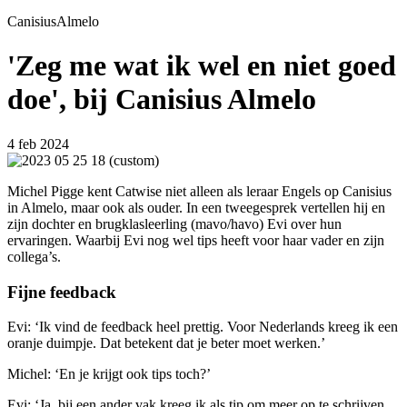
Canisius
Almelo
'Zeg me wat ik wel en niet goed
doe', bij Canisius Almelo
4 feb 2024
Michel Pigge kent Catwise niet alleen als leraar Engels op Canisius
in Almelo, maar ook als ouder. In een tweegesprek vertellen hij en
zijn dochter en brugklasleerling (mavo/havo) Evi over hun
ervaringen. Waarbij Evi nog wel tips heeft voor haar vader en zijn
collega’s.
Fijne feedback
Evi: ‘Ik vind de feedback heel prettig. Voor Nederlands kreeg ik een
oranje duimpje. Dat betekent dat je beter moet werken.’
Michel: ‘En je krijgt ook tips toch?’
Evi: ‘Ja, bij een ander vak kreeg ik als tip om meer op te schrijven