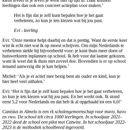
kletst teveel of je levert je werk niet op tijd in. Daar kunnen
leerlingen dan ook een concreet actieplan voor maken.’
Het is fijn dat je zelf kunt bepalen hoe je het gaat
verbeteren, zo kun je iets kiezen wat bij jou past.
Evi - leerling
Evi: ‘Onze mentor helpt daarbij en dat is prettig. Want de eerste keer
wist ik echt niet wat ik op moest schrijven. Om mijn Nederlands te
verbeteren stelde hij bijvoorbeeld voor: je kunt thuis meer doen of
huiswerkuren inplannen op school. Ik heb voor dat laatste gekozen,
want ik weet dat ik thuis niet zoveel doe. Bovendien is er op school
iemand aanwezig die je kan helpen.’
Michel: ‘Als je er actief mee bezig bent als ouder en kind, kun je
hier heel veel uithalen.’
Evi: ‘Het is fijn dat je zelf kunt bepalen hoe je het gaat verbeteren,
zo kun je iets kiezen wat bij jou past. En het werkt ook. Ik stond
eerst 5,2 voor Nederlands en dat heb ik al opgehaald tot een 6,6!’
Canisius in Almelo is een rk scholengemeenschap voor mavo, havo
en vwo. De school telt circa 1000 leerlingen. In schooljaar 2021-
2022 deed de school een pilot met Catwise. In het schooljaar 2022-
2023 is de methodiek schoolbreed ingevoerd.