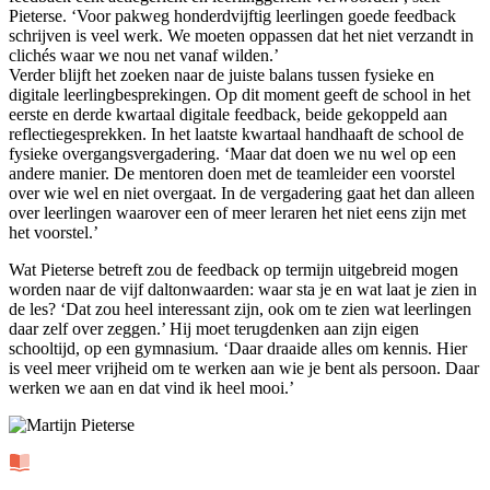
Pieterse. ‘Voor pakweg honderdvijftig leerlingen goede feedback
schrijven is veel werk. We moeten oppassen dat het niet verzandt in
clichés waar we nou net vanaf wilden.’
Verder blijft het zoeken naar de juiste balans tussen fysieke en
digitale leerlingbesprekingen. Op dit moment geeft de school in het
eerste en derde kwartaal digitale feedback, beide gekoppeld aan
reflectiegesprekken. In het laatste kwartaal handhaaft de school de
fysieke overgangsvergadering. ‘Maar dat doen we nu wel op een
andere manier. De mentoren doen met de teamleider een voorstel
over wie wel en niet overgaat. In de vergadering gaat het dan alleen
over leerlingen waarover een of meer leraren het niet eens zijn met
het voorstel.’
Wat Pieterse betreft zou de feedback op termijn uitgebreid mogen
worden naar de vijf daltonwaarden: waar sta je en wat laat je zien in
de les? ‘Dat zou heel interessant zijn, ook om te zien wat leerlingen
daar zelf over zeggen.’ Hij moet terugdenken aan zijn eigen
schooltijd, op een gymnasium. ‘Daar draaide alles om kennis. Hier
is veel meer vrijheid om te werken aan wie je bent als persoon. Daar
werken we aan en dat vind ik heel mooi.’