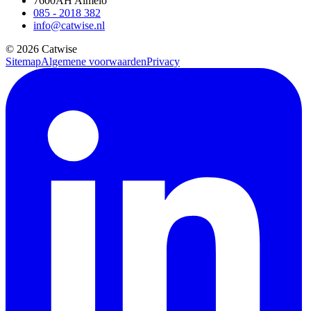
7600AH Almelo
085 - 2018 382
info@catwise.nl
© 2026 Catwise
Sitemap
Algemene voorwaarden
Privacy