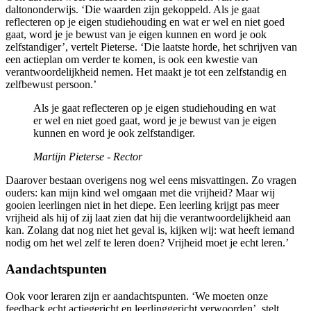
daltononderwijs. ‘Die waarden zijn gekoppeld. Als je gaat
reflecteren op je eigen studiehouding en wat er wel en niet goed
gaat, word je je bewust van je eigen kunnen en word je ook
zelfstandiger’, vertelt Pieterse. ‘Die laatste horde, het schrijven van
een actieplan om verder te komen, is ook een kwestie van
verantwoordelijkheid nemen. Het maakt je tot een zelfstandig en
zelfbewust persoon.’
Als je gaat reflecteren op je eigen studiehouding en wat
er wel en niet goed gaat, word je je bewust van je eigen
kunnen en word je ook zelfstandiger.
Martijn Pieterse - Rector
Daarover bestaan overigens nog wel eens misvattingen. Zo vragen
ouders: kan mijn kind wel omgaan met die vrijheid? Maar wij
gooien leerlingen niet in het diepe. Een leerling krijgt pas meer
vrijheid als hij of zij laat zien dat hij die verantwoordelijkheid aan
kan. Zolang dat nog niet het geval is, kijken wij: wat heeft iemand
nodig om het wel zelf te leren doen? Vrijheid moet je echt leren.’
Aandachtspunten
Ook voor leraren zijn er aandachtspunten. ‘We moeten onze
feedback echt actiegericht en leerlinggericht verwoorden’, stelt